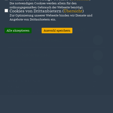
Die notwendigen Cookies werden allein für den
ordnungsgemäßen Gebrauch der Webseite benötigt.
Cookies von Drittanbietern (
Übersicht
)
Zur Optimierung unserer Webseite binden wir Dienste und
Angebote von Drittanbietern ein.
IMPRESSUM
DATENSCHUTZ
KONTAKT
Alle akzeptieren
Auswahl speichern
CDU Kreisverband Northeim
CDU in Niedersachsen
CDU Deutschlands
@2026 CDU Stadtverband
Realisation: Sharkness Media
Moringen
GmbH & Co. KG
Alle Rechte vorbehalten.